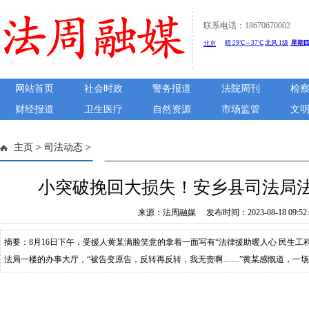
联系电话：18670670002
网站首页
社会时政
警务报道
法院周刊
检
财经报道
卫生医疗
自然资源
市场监管
文
主页
>
司法动态
>
小突破挽回大损失！安乡县司法局
来源：法周融媒 发布时间：2023-08-18 09:52:
摘要：8月16日下午，受援人黄某满脸笑意的拿着一面写有“法律援助暖人心 民生工
法局一楼的办事大厅，“被告变原告，反转再反转，我无责啊……”黄某感慨道，一
中心工作人员与湖南省“法润三湘”志愿者肖立平律师接受锦旗【案情简介】2022年
时，车辆发生故障无法骑行，黄某故联系罗某（死者）帮忙牵引车辆，因胡某驾车会车