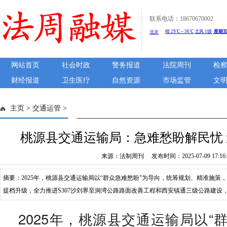
联系电话：18670670002
网站首页
社会时政
警务报道
法院周刊
检
财经报道
卫生医疗
自然资源
市场监管
文
主页
>
交通运管
>
桃源县交通运输局：急难愁盼解民忧
来源：法制周刊 发布时间：2025-07-09 17:16:
摘要：2025年，桃源县交通运输局以“群众急难愁盼”为导向，统筹规划、精准施策
提档升级，全力推进S307沙刘界至洞湾公路路面改善工程和西安镇通三级公路建设
力。S307沙刘界至洞湾公路：破旧立新，铺就安全便捷之路S307沙刘界至洞湾公
2025年，桃源县交通运输局以“
路，承担着沿线农业运输及居民出行的关键功能。由于原路面年久失修，部分路段存在