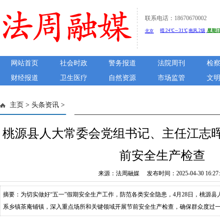
联系电话：18670670002
网站首页
社会时政
警务报道
法院周刊
检
财经报道
卫生医疗
自然资源
市场监管
文
主页
>
头条资讯
>
桃源县人大常委会党组书记、主任江志
前安全生产检查
来源：法周融媒 发布时间：2025-04-30 16:27:
摘要：为切实做好“五一”假期安全生产工作，防范各类安全隐患，4月28日，桃源
系乡镇茶庵铺镇，深入重点场所和关键领域开展节前安全生产检查，确保群众度过
庵铺镇腾跃气站、李梓溪村自然灾害点、桃花雪缘四季滑雪场及西溪水库等地，通