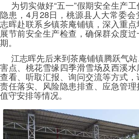
为切实做好“五一”假期安全生产
式，详细了解安全生产责任落实、风险隐患排查、应急管理措施及节假日值班值守安排
隐患，4月28日，桃源县人大常委
志晖赴联系乡镇茶庵铺镇，深入重点
展节前安全生产检查，确保群众度过
期。
江志晖先后来到茶庵铺镇腾跃气站
害点、桃花雪缘四季滑雪场及西溪水
查看、听取汇报、询问交流等方式，
责任落实、风险隐患排查、应急管理
值守安排等情况。