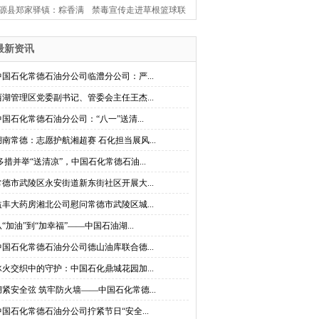
源县郑家驿镇：粽香满
禁毒宣传走进草根篮球联
古驿 楚韵闹端阳
赛 桃源县茶庵铺镇创新打
最新资讯
造禁毒“移动课堂”
中国石化常德石油分公司临澧分公司：严...
西湖管理区党委副书记、管委会主任王杰...
中国石化常德石油分公司：“八一”送清...
湖南常德：志愿护航湘超赛 石化担当展风...
多措并举“送清凉”，中国石化常德石油...
常德市武陵区永安街道新东街社区开展大...
益丰大药房湘北公司慰问常德市武陵区城...
从“加油”到“加幸福”——中国石油湖...
中国石化常德石油分公司德山油库联合德...
冰火交织中的守护：中国石化鼎城花园加...
绷紧安全弦 筑牢防火墙——中国石化常德...
中国石化常德石油分公司拧紧节日“安全...