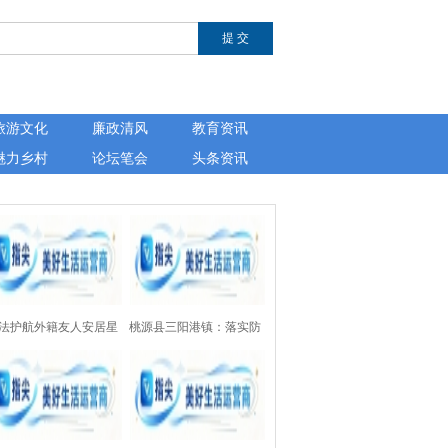
旅游文化
廉政清风
教育资讯
魅力乡村
论坛笔会
头条资讯
法护航外籍友人安居星
桃源县三阳港镇：落实防
——湖南芙蓉律师事务
溺水“四个一”设施，为157
开展涉外法律公益讲座
处水域上紧“安全锁”