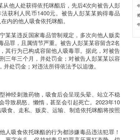
某某从他人处获得依托咪酯后，先后4次向被告人彭
·
法获利人民币1400元。被告人彭某某购得毒品
·
人在内的他人吸食依托咪酯。
·
宁某某违反国家毒品管制规定，多次向他人贩卖
毒品罪，且属情节严重。被告人彭某某容留含2名
，其行为已构成容留他人吸毒罪。据此，对被告
刑三年三个月，并处罚金；对被告人彭某某以容
，并处罚金；对违法所得依法予以追缴。
型神经刺激药物，吸食后会呈现头晕、站立不稳
导致易怒、懒惰，甚至会引起死亡。2023年10
法吸食、走私、贩卖、运输、制造依托咪酯将按照
他人吸食依托咪酯的行为都涉嫌毒品违法犯罪！
，严字当头，保持对毒品犯罪高压严打态势，切