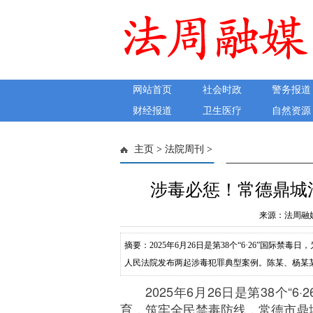
网站首页
社会时政
警务报道
财经报道
卫生医疗
自然资源
主页
>
法院周刊
>
涉毒必惩！常德鼎城
来源：法周融媒 发
摘要：2025年6月26日是第38个“6·26”国
人民法院发布两起涉毒犯罪典型案例。陈某、杨某某贩
全某某、被告人杨某某贩卖依托咪酯11小包约7.04
2025年6月26日是第38个
共重42.24克。2024年7月24日至8月21日，被
育，筑牢全民禁毒防线，常德市鼎