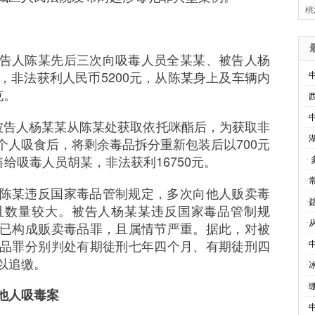
桃
日，被告人陈某先后三次向吸毒人员全某某、被告人杨
克，非法获利人民币5200元，从陈某身上及车辆内
·
克。
·
·
日，被告人杨某某从陈某处获取依托咪酯后，为获取非
·
个人吸食后，将剩余毒品拆分重新包装后以700元
给吸毒人员胡某，非法获利16750元。
·
·
陈某违反国家毒品管制规定，多次向他人贩卖毒
·
且数量较大。被告人杨某某违反国家毒品管制规
·
已构成贩卖毒品罪，且属情节严重。据此，对被
品罪分别判处有期徒刑七年四个月、有期徒刑四
·
以追缴。
·
·
他人吸毒案
·