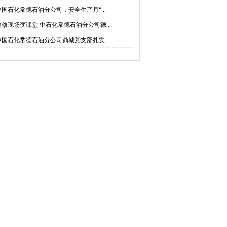
中国石化常德石油分公司：安全生产月“...
抢修现场变课堂 中石化常德石油分公司德...
中国石化常德石油分公司鼎城党支部扎实...