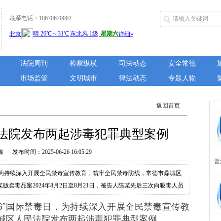
联系电话：18670670002
法院周刊
检察纵横
司法动态
安全常德
市场监管
文明城市
律法动态
专题人物
返回首页
法院发布两起涉毒犯罪典型案例
布时间：2025-06-26 16:05:29
普
际禁毒日，为持续深入开展全民禁毒宣传教育，筑牢全民禁毒防线，常德市鼎城区
城
卖毒品案2024年8月2日至8月21日，被告人陈某先后三次向吸毒人员
克，非法获利人民币5200元，从陈某身上及车辆内还查获依托咪酯66小包
“6·26”国际禁毒日，为持续深入开展全民禁毒宣传教
所
告人杨某某从陈某处获取依托咪酯后，为获取非...
城区人民法院发布两起涉毒犯罪典型案例。