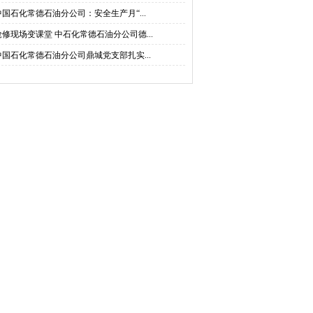
中国石化常德石油分公司：安全生产月“...
抢修现场变课堂 中石化常德石油分公司德...
中国石化常德石油分公司鼎城党支部扎实...