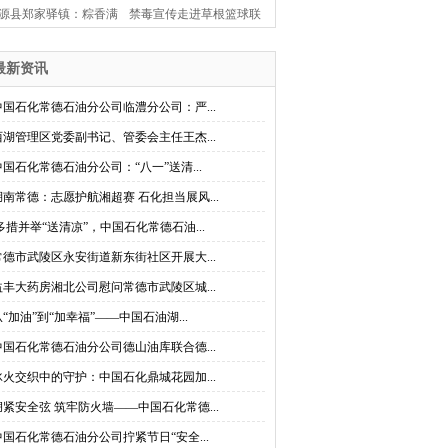
源县郑家驿镇：粽香满
禁毒宣传走进草根篮球联
古驿 楚韵闹端阳
赛 桃源县茶庵铺镇创新打
最新资讯
造禁毒“移动课堂”
中国石化常德石油分公司临澧分公司：严...
西湖管理区党委副书记、管委会主任王杰...
中国石化常德石油分公司：“八一”送清...
湖南常德：志愿护航湘超赛 石化担当展风...
多措并举“送清凉”，中国石化常德石油...
常德市武陵区永安街道新东街社区开展大...
益丰大药房湘北公司慰问常德市武陵区城...
从“加油”到“加幸福”——中国石油湖...
中国石化常德石油分公司德山油库联合德...
冰火交织中的守护：中国石化鼎城花园加...
绷紧安全弦 筑牢防火墙——中国石化常德...
中国石化常德石油分公司拧紧节日“安全...