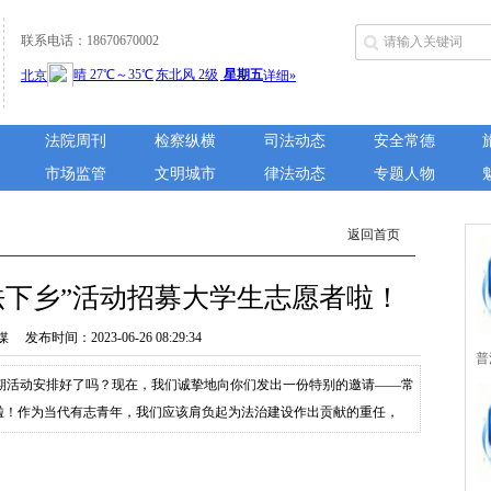
联系电话：18670670002
法院周刊
检察纵横
司法动态
安全常德
市场监管
文明城市
律法动态
专题人物
返回首页
送法下乡”活动招募大学生志愿者啦！
布时间：2023-06-26 08:29:34
普
期活动安排好了吗？现在，我们诚挚地向你们发出一份特别的邀请——常
城
愿者啦！作为当代有志青年，我们应该肩负起为法治建设作出贡献的重任，
们亲身走进农村、走进社区，为群众提供法律知识和法律咨询，让更多人了
所
务：1.参加活动前的培训，学习法律...