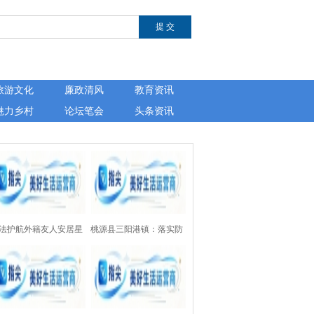
旅游文化
廉政清风
教育资讯
魅力乡村
论坛笔会
头条资讯
法护航外籍友人安居星
桃源县三阳港镇：落实防
——湖南芙蓉律师事务
溺水“四个一”设施，为157
开展涉外法律公益讲座
处水域上紧“安全锁”