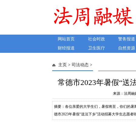
网站首页
社会时政
警务报道
财经报道
卫生医疗
自然资源
主页
>
司法动态
>
常德市2023年暑假“
来源：法周融媒 发
摘要：各位亲爱的大学生们，暑假将至，你们的暑
德市2023年暑假“送法下乡”活动招募大学生志
而“送法下乡”活动正是一个非常好的机会，让我
解法律、遵守法律。作为一名志愿者，你将承担以下任