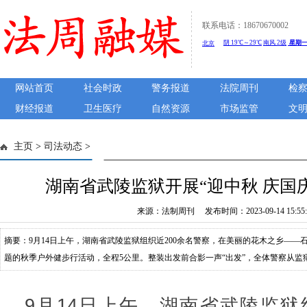
联系电话：18670670002
网站首页
社会时政
警务报道
法院周刊
检
财经报道
卫生医疗
自然资源
市场监管
文
主页
>
司法动态
>
湖南省武陵监狱开展“迎中秋 庆国
来源：法制周刊 发布时间：2023-09-14 15:55:
摘要：9月14日上午，湖南省武陵监狱组织近200余名警察，在美丽的花木之乡——石
题的秋季户外健步行活动，全程5公里。整装出发前合影一声“出发”，全体警察从
光，漫步在山间村路，阵阵清风徐来，一路欢歌笑语。在轻松愉悦的氛围中，健步行
过程中活动结束后，许多警察聚在一起畅聊健步心得。“每年我最期待健步行活动，又健
9月14日上午，湖南省武陵监狱