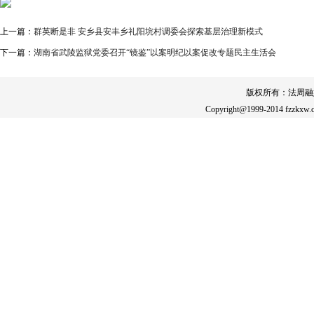
上一篇：
群英断是非 安乡县安丰乡礼阳垸村调委会探索基层治理新模式
下一篇：
湖南省武陵监狱党委召开“镜鉴”以案明纪以案促改专题民主生活会
版权所有：法周融
Copyright@1999-2014 fzzkxw.c