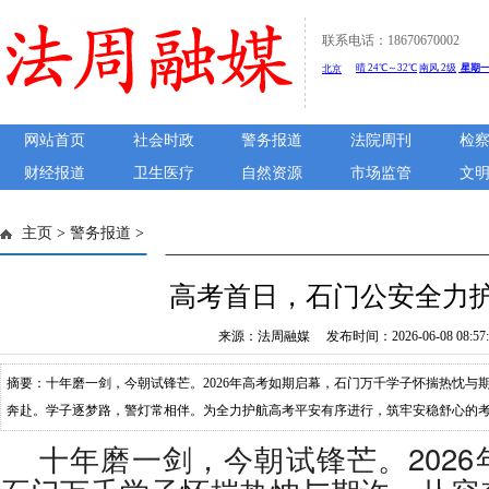
联系电话：18670670002
网站首页
社会时政
警务报道
法院周刊
检
财经报道
卫生医疗
自然资源
市场监管
文
主页
>
警务报道
>
高考首日，石门公安全力
来源：法周融媒 发布时间：2026-06-08 08:57:
摘要：十年磨一剑，今朝试锋芒。2026年高考如期启幕，石门万千学子怀揣热忱与
奔赴。学子逐梦路，警灯常相伴。为全力护航高考平安有序进行，筑牢安稳舒心的考
体执勤民辅警提前到岗就位，驻守辖区各考点及周边重点路段、关键点位，全面开
十年磨一剑，今朝试锋芒。202
定点值守、动态巡防双向发力，全面排查整治考点周边噪音扰民、占道经营、人员聚集