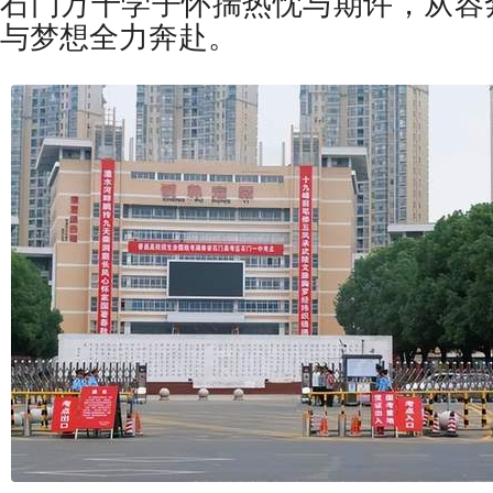
石门万千学子怀揣热忱与期许，从容
与梦想全力奔赴。