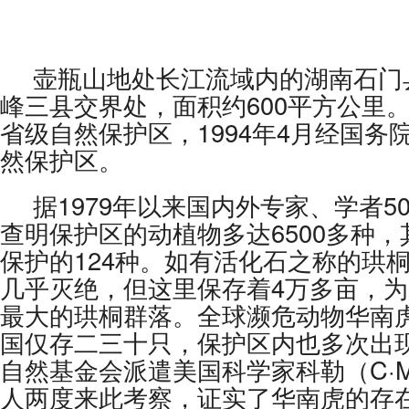
壶瓶山地处长江流域内的湖南石门
峰三县交界处，面积约600平方公里。1
省级自然保护区，1994年4月经国务
然保护区。
据1979年以来国内外专家、学者5
查明保护区的动植物多达6500多种
保护的124种。如有活化石之称的珙
几乎灭绝，但这里保存着4万多亩，
最大的珙桐群落。全球濒危动物华南
国仅存二三十只，保护区内也多次出
自然基金会派遣美国科学家科勒（C·M·K
人两度来此考察，证实了华南虎的存