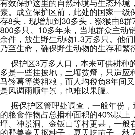
有效保护这里的自然环境与生态环境
素。成立保护区前，此处的国家一级
存8头，现增加到30多头，猕猴由8群7
800多只。10多年来，当地群众主动销
余件，放生野生动物1.3万多只。他
乃至生命，确保野生动物的生存和繁
保护区3万多人口，本来可供耕种
多是一些挂披地，土壤贫瘠，只适应
马铃薯等类粗粮，而人均税负8年间
是风调雨顺年景，也难以果腹。
据保护区管理处调查，一般年份，
的粮食作物占总播种面积的40%以上
坪、神景洞、金钣山等村更甚，一般在
的野兽春天抠种子，夏天吃苗子，秋