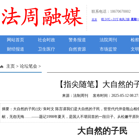
联系电话：18670670002
网站首页
社会时政
警务报道
法院周刊
检
财经报道
卫生医疗
自然资源
市场监管
文
主页
>
论坛笔会
>
【指尖随笔】大自然的
来源：法制周刊 发布时间：2025-05-12 08:27:
摘要：大自然的子民□文/ 朱时文 陈言谟我们是大自然的子民，世世代代伴壶瓶山
献，无怨无悔……——题记1998年夏天，是国人不堪回首的一段日子。从松嫩平原
的洪魔，人类赖以生存的居所和土地被冲得百孔千疮。但是，在同一时间，湖南石
大自然的子民
象：“松排山面千重翠，月点波心一颗珠。”同一时间，两种遭遇。有关人士说，这是保