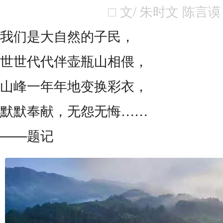
□
文/ 朱时文 陈言谟
我们是大自然的子民，
世世代代伴壶瓶山相偎，
山峰一年年地变换彩衣，
默默奉献，无怨无悔……
——题记