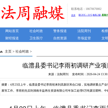
联系电话：18670670002
网站首页
社会时政
警务报道
法院周刊
检
财经报道
卫生医疗
自然资源
市场监管
文
主页
>
社会时政
>
临澧县委书记李雨初调研产业项
来源：法制周刊 发布时间：2026-04-24 13:30:
摘要：4月23日上午，临澧县委书记李雨初来到高新区和合口镇，实地调研重点产
展等工作。李雨初先后到湖南丰益再生资源有限公司年加工处理6万吨废旧塑料、中
技术科研及精深加工基地、湖南浩淼科技有限公司高端硅基新材料精加工等项目现
质量管控与企业生产经营、安全生产等情况。李雨初强调，产业兴则县域兴，项目强则