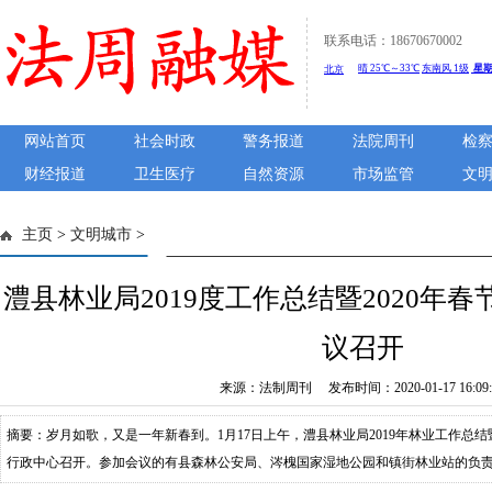
联系电话：18670670002
网站首页
社会时政
警务报道
法院周刊
检
财经报道
卫生医疗
自然资源
市场监管
文
主页
>
文明城市
>
澧县林业局2019度工作总结暨2020年
议召开
来源：法制周刊 发布时间：2020-01-17 16:09:
摘要：岁月如歌，又是一年新春到。1月17日上午，澧县林业局2019年林业工作总结
行政中心召开。参加会议的有县森林公安局、涔槐国家湿地公园和镇街林业站的负
班员）、林业局驻村工作队全体人员计100余人参会，会议由该局常务副局长黄大