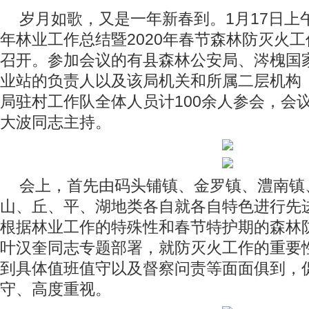
岁月如歌，又是一年新春到。1月17日上午
罗镇、澧南镇、官垸镇四个镇就山、丘、平、湖地类各自就各自特色进行先进经验介绍
年林业工作总结暨2020年春节森林防灭火
召开。参加会议的有县森林公安局、涔槐国
业站的负责人以及该局机关和所属二层机构
局驻村工作队全体人员计100余人参会，会
大波同志主持。
会上，首先由码头铺镇、金罗镇、澧南镇
山、丘、平、湖地类各自就各自特色进行先
根据林业工作的特殊性和春节特护期的森林
叶汉奎同志专题部署，就防灭火工作的重要
到具体值班值守以及督察问责等面面俱到，
守、高度重视。