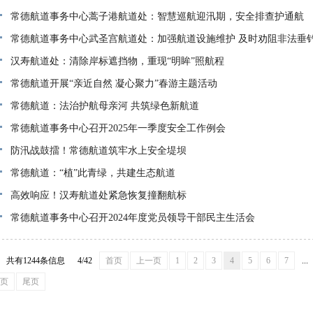
常德航道事务中心蒿子港航道处：智慧巡航迎汛期，安全排查护通航
常德航道事务中心武圣宫航道处：加强航道设施维护 及时劝阻非法垂
汉寿航道处：清除岸标遮挡物，重现“明眸”照航程
常德航道开展“亲近自然 凝心聚力”春游主题活动
常德航道：法治护航母亲河 共筑绿色新航道
常德航道事务中心召开2025年一季度安全工作例会
防汛战鼓擂！常德航道筑牢水上安全堤坝
常德航道：“植”此青绿，共建生态航道
高效响应！汉寿航道处紧急恢复撞翻航标
常德航道事务中心召开2024年度党员领导干部民主生活会
共有1244条信息
4/42
首页
上一页
1
2
3
4
5
6
7
...
页
尾页