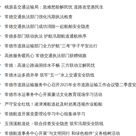
桃源县交通运输局：急难愁盼解民忧 道路攻坚惠民生
常德交通执法部门强化汛期执法检查
常德交通执法部门成功消除一起船舶安全隐患
常德多部门联动执法 护航汛期航道通航秩序
常德市道路运输部门全力护航“三考”学子平安出行
高效服务暖民心 常德交通执法部门获赠锦旗
常德：高速公路涵洞排水不畅 三方联动立解民忧
常德水运多措并举 筑牢“五一”水上交通安全防线
常德市道路运输服务中心召开2025年全市道路运输工作会议暨二季度
作会议
常德市水运事务中心开展廉洁文化教育现场学习活动
严守安全红线！凌津滩航道处及时劝离违规作业船舶
常德航道开展党委理论学习中心组集体学习
五强溪航道处：联合排查安全隐患 筑牢汛期安全防线
常德航道事务中心开展“与文明同行 和绿色相伴”义务植树活动