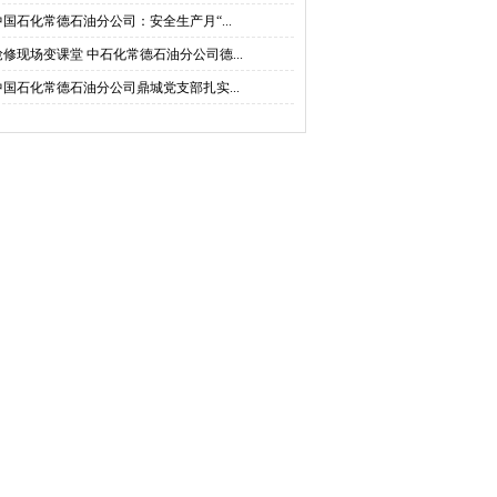
中国石化常德石油分公司：安全生产月“...
抢修现场变课堂 中石化常德石油分公司德...
中国石化常德石油分公司鼎城党支部扎实...