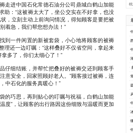
褥走进中国石化常德石油分公司鼎城白鹤山加能
桃
一边整理还一边叮嘱：“这样叠好不...
求助：“这被褥太大了，坐公交实在不好拿，也没
见状，立刻主动上前询问情况，得知顾客是要把被
别着急，我们帮您想办法！”
·
找到一件闲置的新被套袋，小心地将顾客的被褥
·
整理还一边叮嘱：“这样叠好不仅省空间，拿起来
·
好拿多了，你们太细心了！”
·
品仔细结账，并帮忙把叠好的被褥交还到顾客手
·
上注意安全，回家照顾好老人。”顾客接过被褥，连
·
，中石化的服务真暖心！”
·
·
袋的巧思，再到贴心的叮嘱与祝福，白鹤山加能
化温度”，让顾客的出行路因这份细致与温暖而更加
·
·
·
·