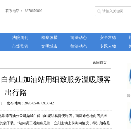
联系电话：18670670002
法院周刊
检察纵横
司法动态
安全常德
市场监管
文明城市
律法动态
专题人物
返回首页
司白鹤山加油站用细致服务温暖顾客
出行路
普
布时间：2026-05-07 09:38:42
城
化常德石油分公司鼎城白鹤山加能站易捷便利店，面露难色地向店员求
所
适的袋子装。”站内员工潘如燕见状，立刻主动上前询问情况，得知顾客是
，我们帮您想办法！”潘如燕随即在便利店内翻找，找到一件闲置的新被套