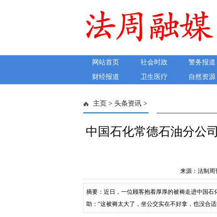
网站首页
社会时政
警务报道
财经报道
卫生医疗
自然资源
主页
>
头条资讯
>
中国石化常德石油分公
来源：法制周刊 发
摘要：近日，一位顾客抱着厚厚的被褥走进中国石
助：“这被褥太大了，坐公交实在不好拿，也没合
要把被褥带给家中老人后，便贴心地说：“别着急