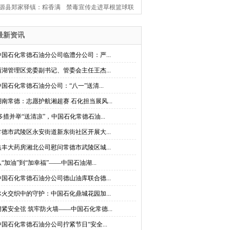
源县郑家驿镇：粽香满
禁毒宣传走进草根篮球联
古驿 楚韵闹端阳
赛 桃源县茶庵铺镇创新打
最新资讯
造禁毒“移动课堂”
中国石化常德石油分公司临澧分公司：严...
西湖管理区党委副书记、管委会主任王杰...
中国石化常德石油分公司：“八一”送清...
湖南常德：志愿护航湘超赛 石化担当展风...
多措并举“送清凉”，中国石化常德石油...
常德市武陵区永安街道新东街社区开展大...
益丰大药房湘北公司慰问常德市武陵区城...
从“加油”到“加幸福”——中国石油湖...
中国石化常德石油分公司德山油库联合德...
冰火交织中的守护：中国石化鼎城花园加...
绷紧安全弦 筑牢防火墙——中国石化常德...
中国石化常德石油分公司拧紧节日“安全...