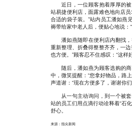
近日，一位顾客抱着厚厚的被
袋，小心地将顾客的被褥重新整理、折叠得整整齐齐，
站易捷便利店，面露难色地向店员
合适的袋子装。”站内员工潘如燕
褥带给家中老人后，便贴心地说：“
潘如燕随即在便利店内翻找，
重新整理、折叠得整整齐齐，一边
也方便。”顾客忍不住感叹：“这样
随后，潘如燕为顾客选购的商
中，微笑提醒：“您拿好物品，路
声道谢：“现在方便多了，谢谢你们
从一句主动询问，到一个被套
站的员工们用点滴行动诠释着“石
舒心。
来源：指尖新闻