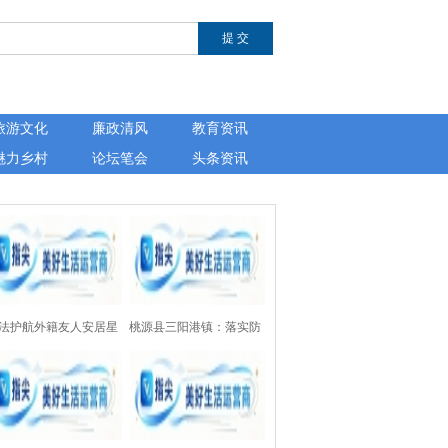
旅游文化
廉政清风
教育资讯
魅力乡村
论坛笔会
头条资讯
法护航外籍友人安居星
桃源县三阳港镇：落实防
——湖南芙蓉律师事务
溺水“四个一”设施，为157
开展涉外法律公益讲座
处水域上紧“安全锁”