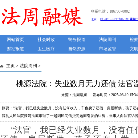
联系电话：18670670002
网站首页
社会时政
警务报道
法院周刊
检
财经报道
卫生医疗
自然资源
市场监管
文
主页
>
法院周刊
>
桃源法院：失业数月无力还债 法官
来源：法周融媒 发布时间：2025-06-19 15:34:
摘要：“法官，我已经失业数月，没有任何收入，车也卖了还债，房屋断供，孩子还
源县人民法院漆河法庭审理了一起因民间借贷问题而引发的纠纷，当事人向法官诉
2023年1月17日，罗某以家庭困难为由向原告借款人民币200000元，用于偿还房
“法官，我已经失业数月，没有任
约定还款期限为一年，并约定年利率为6%，后方某通过银行转账的方式向被告支付了借款