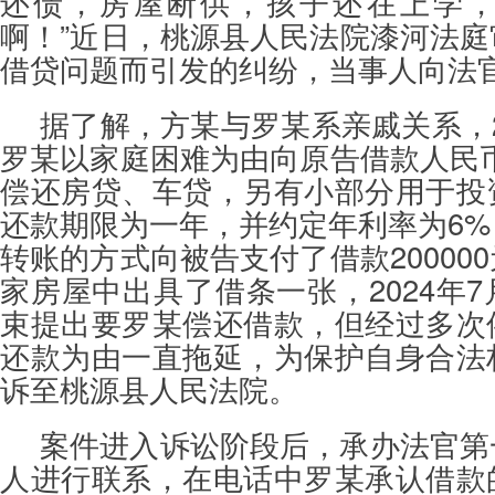
还债，房屋断供，孩子还在上学
啊！”近日，桃源县人民法院漆河法
借贷问题而引发的纠纷，当事人向法
据了解，方某与罗某系亲戚关系，20
罗某以家庭困难为由向原告借款人民币2
偿还房贷、车贷，另有小部分用于投
还款期限为一年，并约定年利率为6
转账的方式向被告支付了借款20000
家房屋中出具了借条一张，2024年
束提出要罗某偿还借款，但经过多次
还款为由一直拖延，为保护自身合法
诉至桃源县人民法院。
案件进入诉讼阶段后，承办法官第
人进行联系，在电话中罗某承认借款