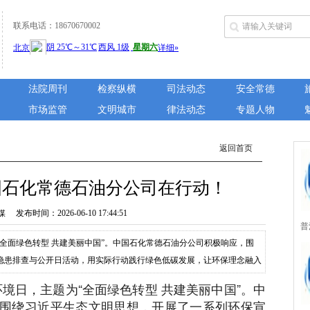
联系电话：18670670002
法院周刊
检察纵横
司法动态
安全常德
市场监管
文明城市
律法动态
专题人物
返回首页
国石化常德石油分公司在行动！
布时间：2026-06-10 17:44:51
普
为“全面绿色转型 共建美丽中国”。中国石化常德石油分公司积极响应，围
城
隐患排查与公开日活动，用实际行动践行绿色低碳发展，让环保理念融入
动期间，公司各油库、加能站的LED屏和宣传栏轮播环境日主题标
界环境日，主题为“全面绿色转型 共建美丽中国”。中
所
来。安乡党支部更是在加油站便利店外设起...
围绕习近平生态文明思想，开展了一系列环保宣