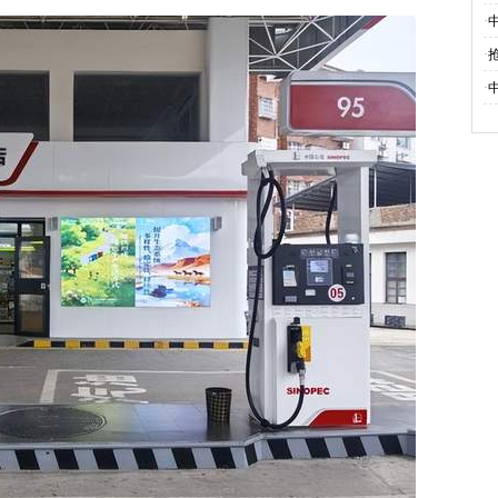
·
·
·