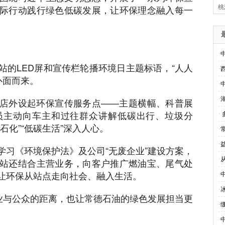
际行动践行绿色低碳发展，让环保理念融入每一
桃
·
站的LED屏和宣传栏轮播环境日主题标语，“人人
·
扑面而来。
·
·
店外设起环保宣传服务点——主题横幅、科普展
员主动向车主和过往群众讲解低碳出行、垃圾分
·
石化”“低碳生活”深入人心。
·
·
学习《环境保护法》及公司“无废企业”建设方案，
·
站还结合主营业务，向客户推广燃油宝、尾气处
让环保从站点走向社会、融入生活。
·
·
企业与公众的距离，也让常德石油的绿色发展担当更
·
·