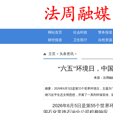
网站首页
社会时政
警务报道
财经报道
卫生医疗
自然资源
主页
>
头条资讯
>
“六五”环境日，中
来源：法周融媒 发
摘要：2026年6月5日是第55个世界环境日，主题
绕习近平生态文明思想，开展了一系列环保宣传、
每一天的经营与管理。多措并举，环保氛围拉满活
2026年6月5日是第55个世
语，“人人关心环保、人人参与环保” 的氛围扑面而
国石化常德石油分公司积极响应，