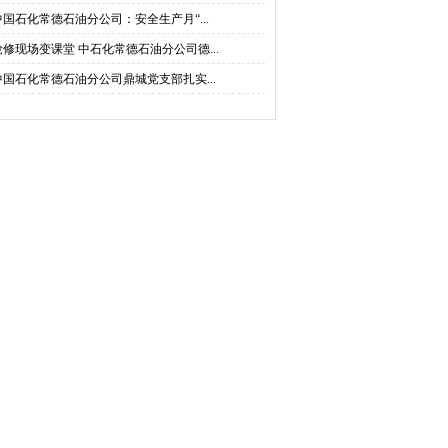
中国石化常德石油分公司：安全生产月“...
抢修现场变课堂 中石化常德石油分公司德...
中国石化常德石油分公司鼎城党支部扎实...