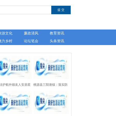
旅游文化
廉政清风
教育资讯
魅力乡村
论坛笔会
头条资讯
法护航外籍友人安居星
桃源县三阳港镇：落实防
——湖南芙蓉律师事务
溺水“四个一”设施，为157
开展涉外法律公益讲座
处水域上紧“安全锁”