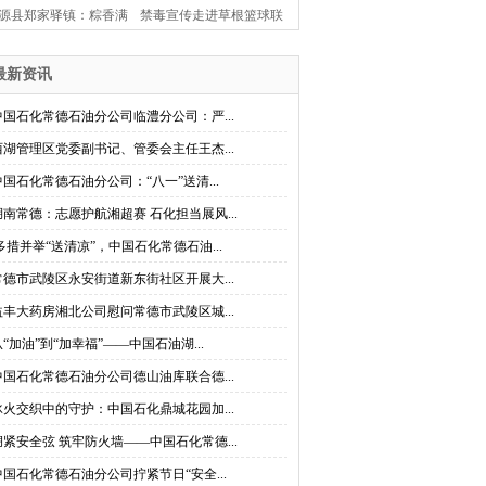
源县郑家驿镇：粽香满
禁毒宣传走进草根篮球联
古驿 楚韵闹端阳
赛 桃源县茶庵铺镇创新打
最新资讯
造禁毒“移动课堂”
中国石化常德石油分公司临澧分公司：严...
西湖管理区党委副书记、管委会主任王杰...
中国石化常德石油分公司：“八一”送清...
湖南常德：志愿护航湘超赛 石化担当展风...
多措并举“送清凉”，中国石化常德石油...
常德市武陵区永安街道新东街社区开展大...
益丰大药房湘北公司慰问常德市武陵区城...
从“加油”到“加幸福”——中国石油湖...
中国石化常德石油分公司德山油库联合德...
冰火交织中的守护：中国石化鼎城花园加...
绷紧安全弦 筑牢防火墙——中国石化常德...
中国石化常德石油分公司拧紧节日“安全...