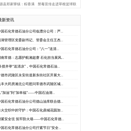
源县郑家驿镇：粽香满
禁毒宣传走进草根篮球联
古驿 楚韵闹端阳
赛 桃源县茶庵铺镇创新打
最新资讯
造禁毒“移动课堂”
中国石化常德石油分公司临澧分公司：严...
西湖管理区党委副书记、管委会主任王杰...
中国石化常德石油分公司：“八一”送清...
湖南常德：志愿护航湘超赛 石化担当展风...
多措并举“送清凉”，中国石化常德石油...
常德市武陵区永安街道新东街社区开展大...
益丰大药房湘北公司慰问常德市武陵区城...
从“加油”到“加幸福”——中国石油湖...
中国石化常德石油分公司德山油库联合德...
冰火交织中的守护：中国石化鼎城花园加...
绷紧安全弦 筑牢防火墙——中国石化常德...
中国石化常德石油分公司拧紧节日“安全...