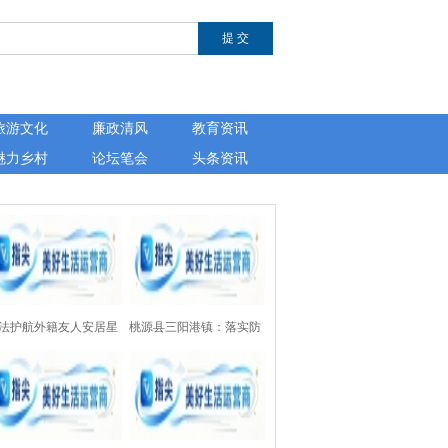
旅游文化
廉政清风
教育资讯
魅力乡村
论坛笔会
头条资讯
法护航外籍友人安居星
桃源县三阳港镇：落实防
——湖南芙蓉律师事务
溺水“四个一”设施，为157
开展涉外法律公益讲座
处水域上紧“安全锁”