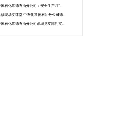
中国石化常德石油分公司：安全生产月“...
抢修现场变课堂 中石化常德石油分公司德...
中国石化常德石油分公司鼎城党支部扎实...