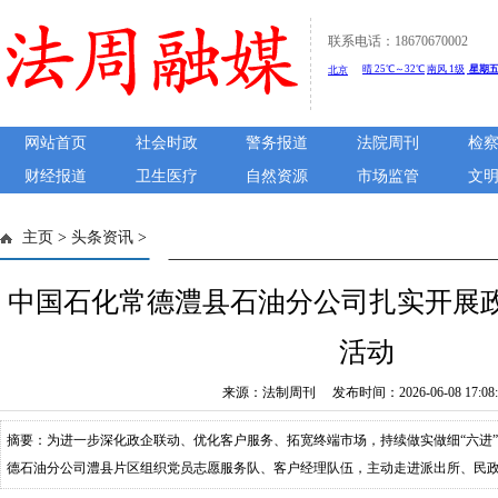
联系电话：18670670002
网站首页
社会时政
警务报道
法院周刊
检
财经报道
卫生医疗
自然资源
市场监管
文
主页
>
头条资讯
>
中国石化常德澧县石油分公司扎实开展政
活动
来源：法制周刊 发布时间：2026-06-08 17:08:
摘要：为进一步深化政企联动、优化客户服务、拓宽终端市场，持续做实做细“六进
德石油分公司澧县片区组织党员志愿服务队、客户经理队伍，主动走进派出所、民
上门宣讲、专属办卡、惠民推介系列服务活动，以精准服务拉近政企距离，彰显国