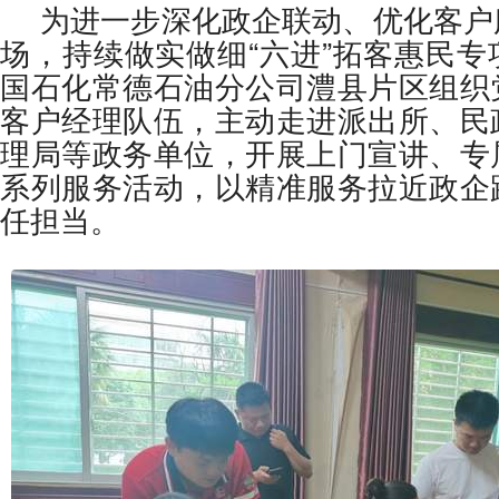
为进一步深化政企联动、优化客户
关干部、执勤警务人员、窗口工作人员，一对一细致讲解公务人员专属加油优惠政策、
场，持续做实做细“六进”拓客惠民
国石化常德石油分公司澧县片区组织
客户经理队伍，主动走进派出所、民
理局等政务单位，开展上门宣讲、专
系列服务活动，以精准服务拉近政企
任担当。