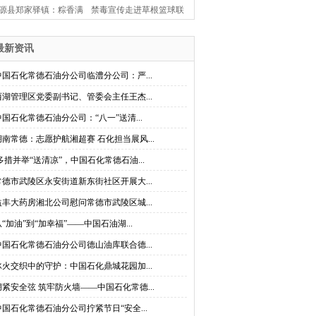
源县郑家驿镇：粽香满
禁毒宣传走进草根篮球联
古驿 楚韵闹端阳
赛 桃源县茶庵铺镇创新打
最新资讯
造禁毒“移动课堂”
中国石化常德石油分公司临澧分公司：严...
西湖管理区党委副书记、管委会主任王杰...
中国石化常德石油分公司：“八一”送清...
湖南常德：志愿护航湘超赛 石化担当展风...
多措并举“送清凉”，中国石化常德石油...
常德市武陵区永安街道新东街社区开展大...
益丰大药房湘北公司慰问常德市武陵区城...
从“加油”到“加幸福”——中国石油湖...
中国石化常德石油分公司德山油库联合德...
冰火交织中的守护：中国石化鼎城花园加...
绷紧安全弦 筑牢防火墙——中国石化常德...
中国石化常德石油分公司拧紧节日“安全...