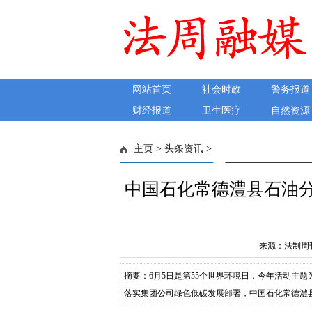
网站首页
社会时政
警务报道
财经报道
卫生医疗
自然资源
主页
>
头条资讯
>
中国石化常德澧县石油分
来源：法制周刊 发
摘要：6月5日是第55个世界环境日，今年活动主题
落实集团公司绿色低碳发展部署，中国石化常德澧
示“降碳、减污、扩绿、增长”工作成效，号召全