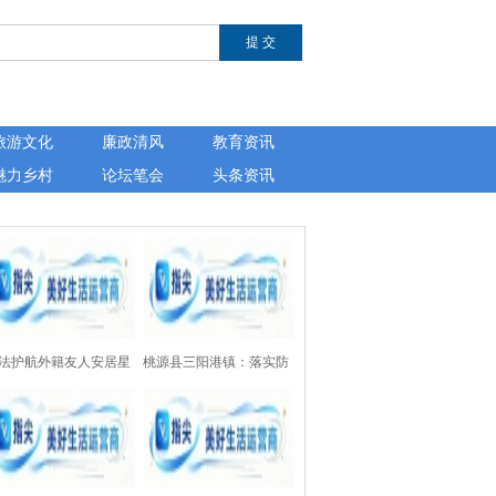
旅游文化
廉政清风
教育资讯
魅力乡村
论坛笔会
头条资讯
法护航外籍友人安居星
桃源县三阳港镇：落实防
——湖南芙蓉律师事务
溺水“四个一”设施，为157
开展涉外法律公益讲座
处水域上紧“安全锁”