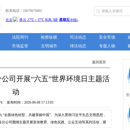
联系电话：18670670002
法院周刊
检察纵横
司法动态
安全常德
市场监管
文明城市
律法动态
专题人物
返回首页
公司开展“六五”世界环境日主题活
动
普
布时间：2026-06-08 17:13:03
城
为 “全面绿色转型，共建美丽中国”。为深入贯彻习近平生态文明思想，
所
县分公司围绕主题开展宣传教育、绿色实践、公众互动等系列活动，展
员积极投身绿色转型，携手共建美丽中国。活动开展前，公司高度重视、周