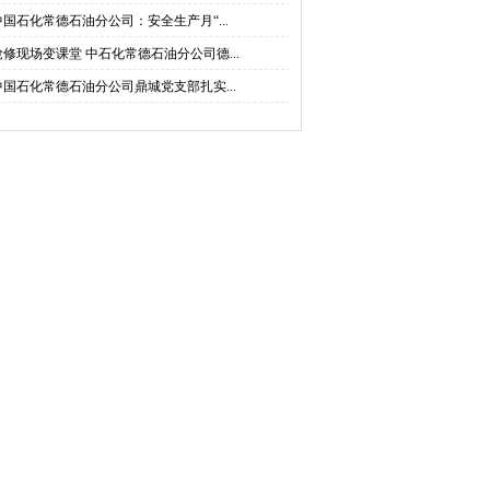
中国石化常德石油分公司：安全生产月“...
抢修现场变课堂 中石化常德石油分公司德...
中国石化常德石油分公司鼎城党支部扎实...