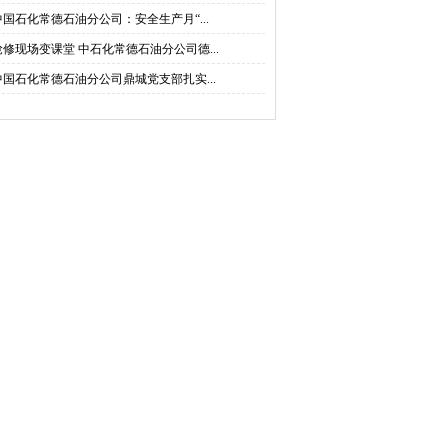
中国石化常德石油分公司：安全生产月“...
抢修现场变课堂 中石化常德石油分公司德...
中国石化常德石油分公司鼎城党支部扎实...