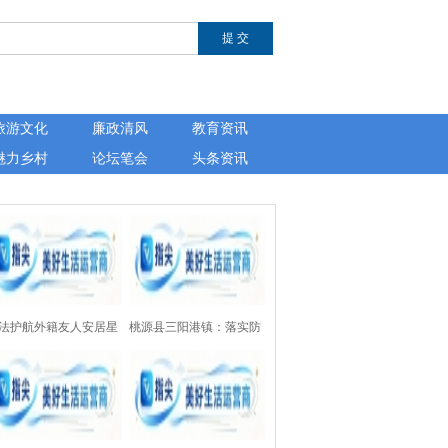
旅游文化
廉政清风
教育资讯
魅力乡村
论坛笔会
头条资讯
法护航外籍友人安居星
桃源县三阳港镇：落实防
——湖南芙蓉律师事务
溺水“四个一”设施，为157
开展涉外法律公益讲座
处水域上紧“安全锁”