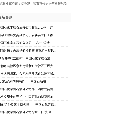
源县郑家驿镇：粽香满
禁毒宣传走进草根篮球联
古驿 楚韵闹端阳
赛 桃源县茶庵铺镇创新打
最新资讯
造禁毒“移动课堂”
中国石化常德石油分公司临澧分公司：严...
西湖管理区党委副书记、管委会主任王杰...
中国石化常德石油分公司：“八一”送清...
湖南常德：志愿护航湘超赛 石化担当展风...
多措并举“送清凉”，中国石化常德石油...
常德市武陵区永安街道新东街社区开展大...
益丰大药房湘北公司慰问常德市武陵区城...
从“加油”到“加幸福”——中国石油湖...
中国石化常德石油分公司德山油库联合德...
冰火交织中的守护：中国石化鼎城花园加...
绷紧安全弦 筑牢防火墙——中国石化常德...
中国石化常德石油分公司拧紧节日“安全...