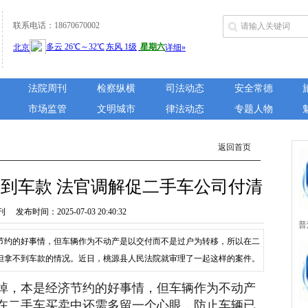
联系电话：18670670002
法院周刊
检察纵横
司法动态
安全常德
市场监管
文明城市
律法动态
专题人物
返回首页
到车款 法官调解促二手车公司付清
布时间：2025-07-03 20:40:32
普
节约的好事情，但车辆作为不动产是以交付而不是过户为转移，所以在二
城
但拿不到车款的情况。近日，桃源县人民法院就审理了一起这样的案件。
二手车销售公司，双方约定二手轿车价款为31300元，该二手车公司于当
掉，本是经济节约的好事情，但车辆作为不动产
所
次催讨，剩余5000元一直未付，万某遂诉...
在二手车买卖中还需多留一个心眼，防止车辆已