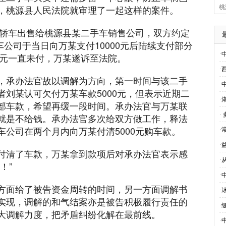
，桃源县人民法院就审理了一起这样的案件。
桃
域轿车出售给桃源县某二手车销售公司，双方约定
车公司于当日向万某支付10000元后陆续支付部分
·
0元一直未付，万某遂诉至法院。
·
，承办法官故以调解为方向，第一时间与该二手
·
刘某认可欠付万某车款5000元，但表示近期二
·
部车款，希望再缓一段时间。承办法官与万某联
·
就是不给钱。承办法官多次给双方做工作，释法
公司在两个月内向万某付清5000元购车款。
·
·
付清了车款，万某拿到款项后对承办法官表示感
·
！”
·
方面给了被告资金周转的时间，另一方面调解书
·
实现，调解的和气结案亦是被告积极履行责任的
·
大调解力度，把矛盾纠纷化解在最前线。
·