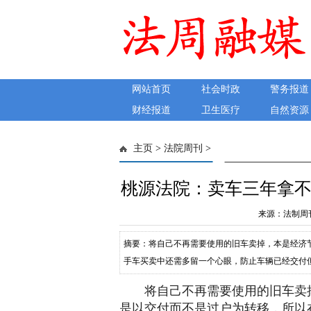
网站首页
社会时政
警务报道
财经报道
卫生医疗
自然资源
主页
>
法院周刊
>
桃源法院：卖车三年拿不
来源：法制周刊 发
摘要：将自己不再需要使用的旧车卖掉，本是经济
手车买卖中还需多留一个心眼，防止车辆已经交付
万某于2022年将一台本田思域轿车出售给桃源县某
将自己不再需要使用的旧车卖
日向万某支付10000元后陆续支付部分车款，经万某多
是以交付而不是过户为转移，所以